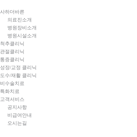
콘텐츠로
건너뛰기
사하더바른
의료진소개
병원장비소개
병원시설소개
척추클리닉
관절클리닉
통증클리닉
성장/교정 클리닉
도수/재활 클리닉
비수술치료
특화치료
고객서비스
공지사항
비급여안내
오시는길