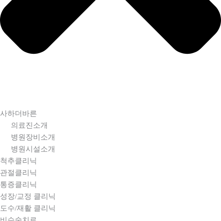
사하더바른
의료진소개
병원장비소개
병원시설소개
척추클리닉
관절클리닉
통증클리닉
성장/교정 클리닉
도수/재활 클리닉
비수술치료