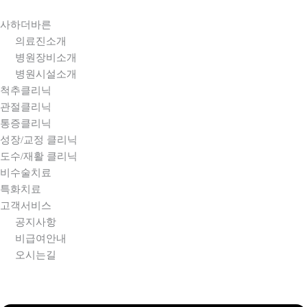
콘텐츠로
건너뛰기
사하더바른
의료진소개
병원장비소개
병원시설소개
척추클리닉
관절클리닉
통증클리닉
성장/교정 클리닉
도수/재활 클리닉
비수술치료
특화치료
고객서비스
공지사항
비급여안내
오시는길