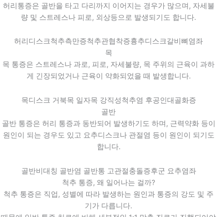
허리통증은 골반을 타고 다리까지 이어지는 경우가 많으며, 자세불
량 및 스트레스나 피로, 외상등으로 발생되기도 합니다.
허리디스크
척추측만증
척추관협착증
흉추디스크
갈비뼈염좌
목
목 통증은 스트레스나 과로, 피로, 자세불량, 목 주위의 근육이 과하
게 긴장되었거나 근육이 약화되었을 때 발생합니다.
목디스크
거북목
일자목
강직성척추염
후공인대골화증
골반
골반 통증은 허리 통증과 동반되어 발생하기도 하며, 근력약화 등이
원인이 되는 경우도 있고 요추디스크나 관절염 등이 원인이 되기도
합니다.
골반비대칭
골반염
골반통
고관절충돌증후군
요추염좌
척추 통증, 왜 일어나는 걸까?
척추 통증은 직업, 성별에 따라 발생하는 원인과 통증의 강도 및 주
기가 다릅니다.