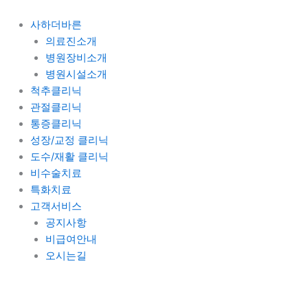
콘
텐
사하더바른
츠
의료진소개
로
병원장비소개
건
병원시설소개
너
척추클리닉
뛰
관절클리닉
기
통증클리닉
성장/교정 클리닉
도수/재활 클리닉
비수술치료
특화치료
고객서비스
공지사항
비급여안내
오시는길