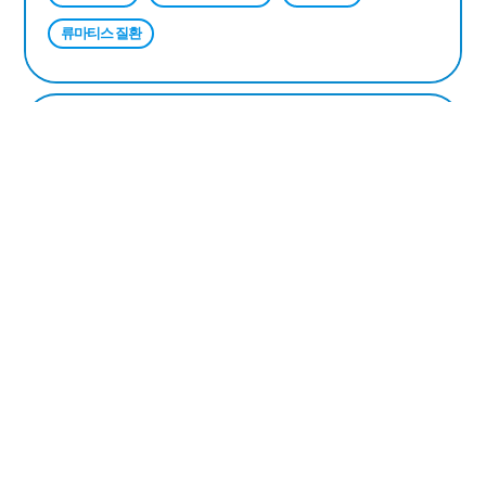
류마티스 질환
C-arm Zen turbo
신경성형술, 풍선확장술, 고주파 수핵감압술과 같은
비수술적 주사치료를 시행할 때 사용하는 실시간 영상
장치로 고품질의 투시 및 투과력과 적은 피폭선량을
지녔기 때문에 환자의 X-Ray를 실시간으로 확인함으로써