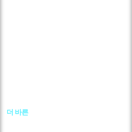
SAHA THE BAREUN PAIN CLINIC
사하 더바른의
더 바른
비수술 치료