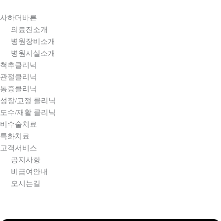
콘텐츠로
건너뛰기
사하더바른
의료진소개
병원장비소개
병원시설소개
척추클리닉
관절클리닉
통증클리닉
성장/교정 클리닉
도수/재활 클리닉
비수술치료
특화치료
고객서비스
공지사항
비급여안내
오시는길