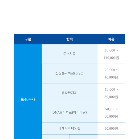
구분
항목
비용
80,000 ~
도수치료
140,000원
20,000 ~
신장분사치료(cryo)
40,000원
10,000 ~
유착방지제
50,000원
도수/주사
50,000 -
DNA증식치료(하이디알)
80,000원
아세타아미노펜
30,000원