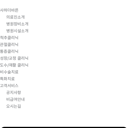
콘텐츠로
건너뛰기
사하더바른
의료진소개
병원장비소개
병원시설소개
척추클리닉
관절클리닉
통증클리닉
성장/교정 클리닉
도수/재활 클리닉
비수술치료
특화치료
고객서비스
공지사항
비급여안내
오시는길