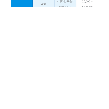
(비타민/마늘/
20,000 ~
수액
백옥/태반)
50,000원
30,000 ~
체외충격파
체외충격파(ESWT)
120,000원
20,000 ~
초음파
초음파
30,000원
손목/발목 부목
30,000원
손목/발목 보호대
25,000원
신발
5,000원
보호대/부목
코반
2,500원
알루미늄부목
1,000원
복대
5,000원
진단서/소견서
15,000원