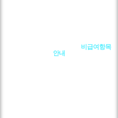
사하더바른마취통증의학과
비급여항목
안내